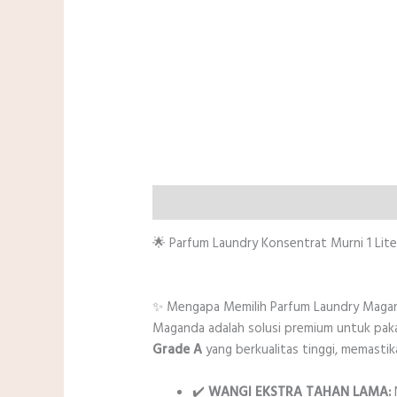
Deskripsi
Informasi Tambahan
Ulasan
🌟 Parfum Laundry Konsentrat Murni 1 Lite
✨ Mengapa Memilih Parfum Laundry Magan
Maganda adalah solusi premium untuk pak
Grade A
yang berkualitas tinggi, memastik
✔️
WANGI EKSTRA TAHAN LAMA:
N