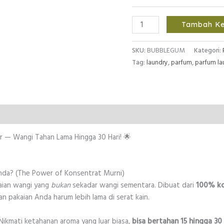
Kuantitas
Tambah Ke
❤
PARFUM
SKU:
BUBBLEGUM
Kategori:
LAUNDRY
Tag:
laundry
,
parfum
,
parfum la
AROMA
BUBBLEGUM
❤
 (0)
r — Wangi Tahan Lama Hingga 30 Hari! 🌟
da? (The Power of Konsentrat Murni)
aian wangi yang
bukan
sekadar wangi sementara. Dibuat dari
100% ko
an pakaian Anda harum lebih lama di serat kain.
ikmati ketahanan aroma yang luar biasa,
bisa bertahan 15 hingga 30 