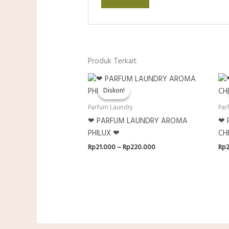
Produk Terkait
Diskon!
Diskon!
Parfum Laundry
Par
❤ PARFUM LAUNDRY AROMA
❤ 
PHILUX ❤
CH
Rentang
Rp
21.000
–
Rp
220.000
Rp
harga:
Rp21.000
hingga
Rp220.000