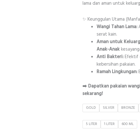
lama dan aman untuk keluarg
✨ Keunggulan Utama (Manfa
Wangi Tahan Lama:
A
serat kain.
Aman untuk Keluarg
Anak-Anak
kesayang
Anti Bakteri:
Efektif
kebersihan pakaian.
Ramah Lingkungan:
B
➡️ Dapatkan pakaian wangi
sekarang!
GOLD
SILVER
BRONZE
5 LITER
1 LITER
600 ML