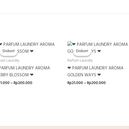
Diskon!
Diskon!
Diskon!
Diskon!
fum Laundry
Parfum Laundry
PARFUM LAUNDRY AROMA
❤ PARFUM LAUNDRY AROMA
ERRY BLOSSOM ❤
GOLDEN WAYS ❤
Rentang
Rentang
21.000
–
Rp
200.000
Rp
21.000
–
Rp
200.000
harga:
harga:
Rp21.000
Rp21.000
hingga
hingga
Rp200.000
Rp200.000