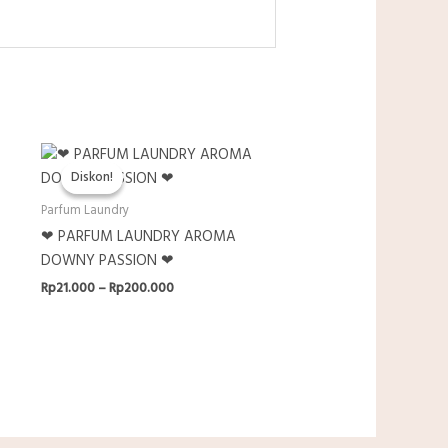
Diskon!
Diskon!
Parfum Laundry
❤ PARFUM LAUNDRY AROMA
DOWNY PASSION ❤
Rentang
Rp
21.000
–
Rp
200.000
harga:
Rp21.000
hingga
Rp200.000