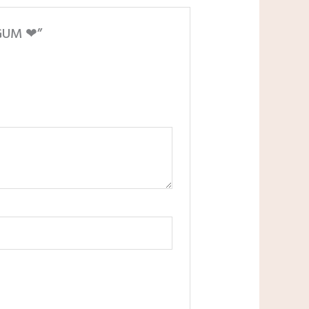
EGUM ❤”