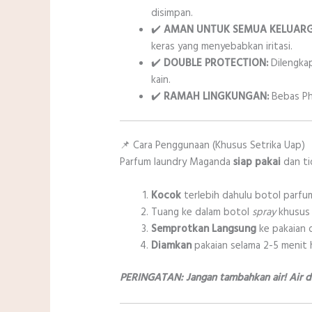
disimpan.
✔️
AMAN UNTUK SEMUA KELUARG
keras yang menyebabkan iritasi.
✔️
DOUBLE PROTECTION:
Dilengka
kain.
✔️
RAMAH LINGKUNGAN:
Bebas Ph
📌 Cara Penggunaan (Khusus Setrika Uap)
Parfum laundry Maganda
siap pakai
dan ti
Kocok
terlebih dahulu botol parfu
Tuang ke dalam botol
spray
khusus 
Semprotkan Langsung
ke pakaian d
Diamkan
pakaian selama 2-5 menit h
PERINGATAN: Jangan tambahkan air! Air d