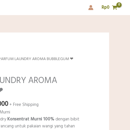
Rp
0
PARFUM LAUNDRY AROMA BUBBLEGUM ❤
AUNDRY AROMA
❤
Rentang
000
+ Free Shipping
harga:
Murni
Rp21.000
ndry
Konsentrat Murni 100%
dengan bibit
hingga
dirancang untuk pakaian wangi yang tahan