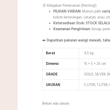
🛒 Kebijakan Pemesanan (Penting!)
PILIHAN VARIAN:
Mohon pilih
vari
kolom keterangan, catatan, atau
ch
Ketersediaan Stok:
STOCK SELALU
Keamanan Pengiriman:
Setiap pem
➡️ Dapatkan pakaian wangi mewah, tahan
Berat
4,5 kg
Dimensi
15 × 5 × 25 cm
GRADE
GOLD, SILVER, 
UKURAN
5 LITER, 1 LITER
Belum ada ulasan.