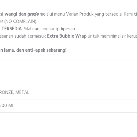
asi wangi dan
grade
melalui menu Varian Produk yang tersedia. Kami 
at
(NO COMPLAIN).
 TERSEDIA
. Silahkan langsung dipesan.
esanan sudah termasuk
Extra Bubble Wrap
untuk meminimalisir keru
 lama, dan anti-apek sekarang!
BRONZE, METAL
, 600 ML