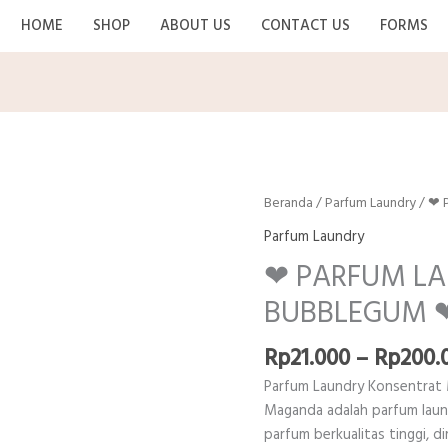
HOME
SHOP
ABOUT US
CONTACT US
FORMS
Beranda
/
Parfum Laundry
/ ❤ 
Parfum Laundry
❤ PARFUM L
BUBBLEGUM 
Rp
21.000
–
Rp
200.
Parfum Laundry Konsentrat 
Maganda adalah parfum lau
parfum berkualitas tinggi, 