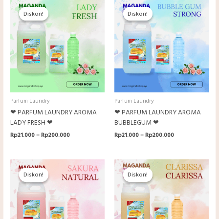
Diskon!
Diskon!
Diskon!
Diskon!
Parfum Laundry
Parfum Laundry
❤ PARFUM LAUNDRY AROMA
❤ PARFUM LAUNDRY AROMA
LADY FRESH ❤
BUBBLEGUM ❤
Rentang
Rentang
Rp
21.000
–
Rp
200.000
Rp
21.000
–
Rp
200.000
harga:
harga:
Rp21.000
Rp21.000
hingga
hingga
Rp200.000
Rp200.000
Diskon!
Diskon!
Diskon!
Diskon!