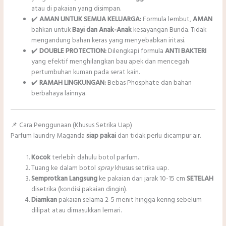
atau di pakaian yang disimpan.
✔️
AMAN UNTUK SEMUA KELUARGA:
Formula lembut,
AMAN
bahkan untuk
Bayi dan Anak-Anak
kesayangan Bunda. Tidak
mengandung bahan keras yang menyebabkan iritasi.
✔️
DOUBLE PROTECTION:
Dilengkapi formula
ANTI BAKTERI
yang efektif menghilangkan bau apek dan mencegah
pertumbuhan kuman pada serat kain.
✔️
RAMAH LINGKUNGAN:
Bebas Phosphate dan bahan
berbahaya lainnya.
📌 Cara Penggunaan (Khusus Setrika Uap)
Parfum laundry Maganda
siap pakai
dan tidak perlu dicampur air.
Kocok
terlebih dahulu botol parfum.
Tuang ke dalam botol
spray
khusus setrika uap.
Semprotkan Langsung
ke pakaian dari jarak 10-15 cm
SETELAH
disetrika (kondisi pakaian dingin).
Diamkan
pakaian selama 2-5 menit hingga kering sebelum
dilipat atau dimasukkan lemari.