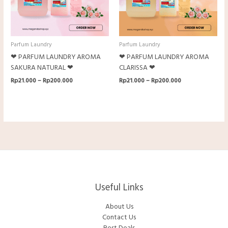
Parfum Laundry
Parfum Laundry
❤ PARFUM LAUNDRY AROMA
❤ PARFUM LAUNDRY AROMA
SAKURA NATURAL ❤
CLARISSA ❤
Rentang
Rentang
Rp
21.000
–
Rp
200.000
Rp
21.000
–
Rp
200.000
harga:
harga:
Rp21.000
Rp21.000
hingga
hingga
Rp200.000
Rp200.000
Useful Links
About Us
Contact Us