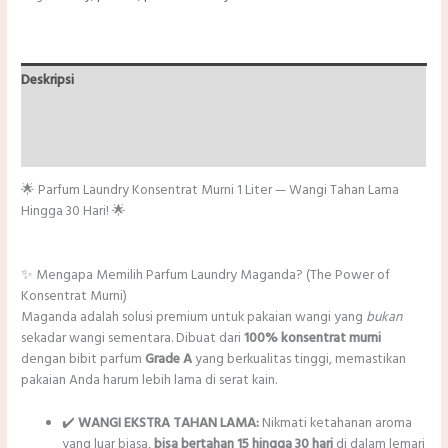
AROMA
CHERRY
BLOSSOM
❤
Deskripsi
Informasi Tambahan
Ulasan (0)
🌟 Parfum Laundry Konsentrat Murni 1 Liter — Wangi Tahan Lama
Hingga 30 Hari! 🌟
✨ Mengapa Memilih Parfum Laundry Maganda? (The Power of
Konsentrat Murni)
Maganda adalah solusi premium untuk pakaian wangi yang
bukan
sekadar wangi sementara. Dibuat dari
100% konsentrat murni
dengan bibit parfum
Grade A
yang berkualitas tinggi, memastikan
pakaian Anda harum lebih lama di serat kain.
✔️
WANGI EKSTRA TAHAN LAMA:
Nikmati ketahanan aroma
yang luar biasa,
bisa bertahan 15 hingga 30 hari
di dalam lemari