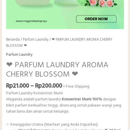
Beranda
/
Parfum Laundry
/ ❤ PARFUM LAUNDRY AROMA CHERRY
BLOSSOM ❤
Parfum Laundry
❤ PARFUM LAUNDRY AROMA
CHERRY BLOSSOM ❤
Rentang
Rp
21.000
–
Rp
200.000
+ Free Shipping
harga:
Parfum Laundry Konsentrat Murni
Rp21.000
Maganda adalah parfum laundry
Konsentrat Murni 100%
dengan
hingga
bibit parfum berkualitas tinggi, dirancang untuk pakaian wangi yang
Rp200.000
tahan lama dan aman untuk keluarga.
✨ Keunggulan Utama (Manfaat yang Anda Dapatkan)