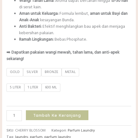
Wangi Tahan Lama:
Aroma dapat bertahan hingga
15-30 hari
di serat kain.
Aman untuk Keluarga:
Formula lembut,
aman untuk Bayi dan
Anak-Anak
kesayangan Bunda.
Anti Bakteri:
Efektif menghilangkan bau apek dan menjaga
kebersihan pakaian.
Ramah Lingkungan:
Bebas Phosphate.
➡️ Dapatkan pakaian wangi mewah, tahan lama, dan anti-apek
sekarang!
GOLD
SILVER
BRONZE
METAL
5 LITER
1 LITER
600 ML
Kuantitas
Tambah Ke Keranjang
❤
PARFUM
SKU:
CHERRY BLOSSOM
Kategori:
Parfum Laundry
LAUNDRY
Tag:
laundry
,
parfum
,
parfum laundry